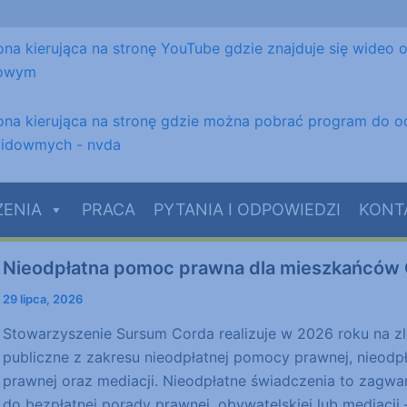
ZENIA
PRACA
PYTANIA I ODPOWIEDZI
KONT
Nieodpłatna pomoc prawna dla mieszkańców 
Nieodpłatna
pomoc
29 lipca, 2026
prawna
Stowarzyszenie Sursum Corda realizuje w 2026 roku na zl
dla
publiczne z zakresu nieodpłatnej pomocy prawnej, nieodp
mieszkańców
prawnej oraz mediacji. Nieodpłatne świadczenia to zag
Opola
do bezpłatnej porady prawnej, obywatelskiej lub mediacji