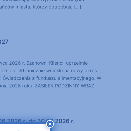
kańców miasta, którzy potrzebują […]
027
a 2026 r. Szanowni Klienci, uprzejmie
cznie elektronicznie wnioski na nowy okres
i Świadczenia z funduszu alimentacyjnego. W
erpnia 2026 roku. ZASIŁEK RODZINNY WRAZ
6.2026 r. do 30.06.2026 r.
×