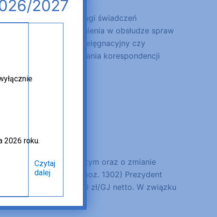
2026/2027
oprogramowania do obsługi świadczeń
 mogą występować utrudnienia w obsłudze spraw
odzicielskie, zasiłek pielęgnacyjny czy
wości odbierania i wysyłania korespondencji
 wyłącznie
a 2026 roku.
25 r. o bonie ciepłowniczym oraz o zmianie
Czytaj
dalej
i elektrycznej (Dz. U. poz. 1302) Prezydent
netto nie przekracza 170 zł/GJ netto. W związku