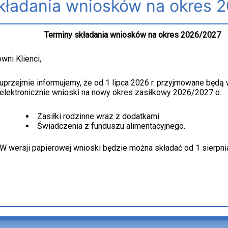
kładania wniosków na okres 
MCŚ
Szanowni Klienci, Informujemy, że w związku ze zmianą 
w
rodzinnych w okresie od 26.06.2026 r. do 30.06.2026 r.
Terminy składania wniosków na okres 2026/2027
Opolu
z tego zakresu ( np. wniosków o becikowe, o świadczenie r
w
świadczenie pielęgnacyjne itp.). Nie będziemy mieć możli
wni Klienci,
dniach
poprzez portal Emp@tia
26.06.2026
uprzejmie informujemy, że od 1 lipca 2026 r. przyjmowane będą
r.
elektronicznie wnioski na nowy okres zasiłkowy 2026/2027 o:
Przeczytaj wpis »
do
30.06.2026
Zasiłki rodzinne wraz z dodatkami
Świadczenia z funduszu alimentacyjnego.
r.
BON CIEPŁOWNICZY
BON
CIEPŁOWNICZY
W wersji papierowej wnioski będzie można składać od 1 sierpni
9 czerwca, 2026
Na podstawie art. 3 ust. 2a ustawy z dnia 12 września 20
niektórych ustaw w celu ograniczenia wysokości cen energi
Miasta Opola informuje, że jednoskładnikowa cena ciepła 
z powyższym, złożone wnioski o wypłatę bonu