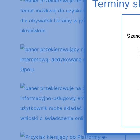
Terminy s
Szano