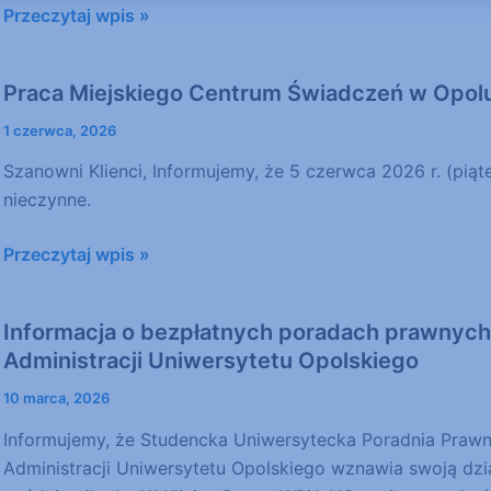
Przeczytaj wpis »
Praca Miejskiego Centrum Świadczeń w Opolu
Praca
Miejskiego
1 czerwca, 2026
Centrum
Szanowni Klienci, Informujemy, że 5 czerwca 2026 r. (pią
Świadczeń
nieczynne.
w
Opolu
Przeczytaj wpis »
w
dniu
5
Informacja o bezpłatnych poradach prawnych 
Informacja
czerwca
Administracji Uniwersytetu Opolskiego
o
bezpłatnych
10 marca, 2026
poradach
Informujemy, że Studencka Uniwersytecka Poradnia Prawna
prawnych
Administracji Uniwersytetu Opolskiego wznawia swoją dzi
w